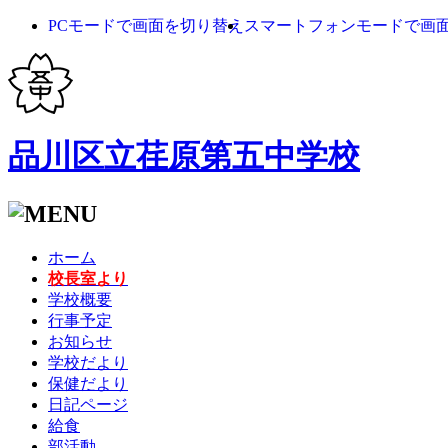
PCモードで画面を切り替え
スマートフォンモードで画
品川区立荏原第五中学校
ホーム
校長室より
学校概要
行事予定
お知らせ
学校だより
保健だより
日記ページ
給食
部活動