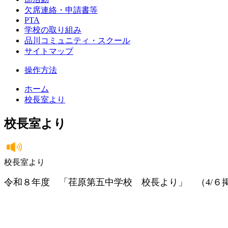
欠席連絡・申請書等
PTA
学校の取り組み
品川コミュニティ・スクール
サイトマップ
操作方法
ホーム
校長室より
校長室より
校長室より
令和８年度 「荏原第五中学校 校長より」 （4/６