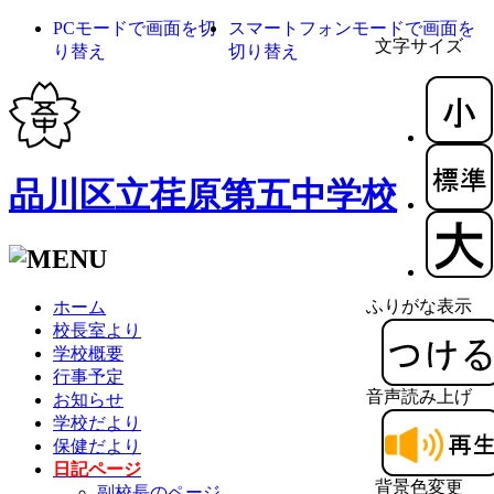
PCモードで画面を切
スマートフォンモードで画面を
文字サイズ
り替え
切り替え
品川区立荏原第五中学校
ふりがな表示
ホーム
校長室より
学校概要
行事予定
音声読み上げ
お知らせ
学校だより
保健だより
日記ページ
背景色変更
副校長のページ