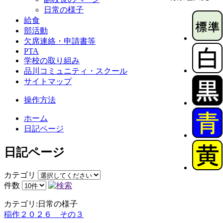
日常の様子
給食
部活動
欠席連絡・申請書等
PTA
学校の取り組み
品川コミュニティ・スクール
サイトマップ
操作方法
ホーム
日記ページ
日記ページ
カテゴリ
件数
カテゴリ:日常の様子
稲作２０２６ その３