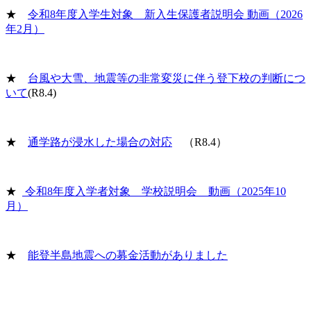
★
令和8年度入学生対象 新入生保護者説明会 動画（2026
年2月）
★
台風や大雪、地震等の非常変災に伴う登下校の判断につ
いて
(R8.4)
★
通学路が浸水した場合の対応
（R8.4）
★
令和8年度入学者対象 学校説明会 動画（2025年10
月）
★
能登半島地震への募金活動がありました