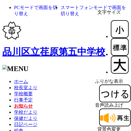
PCモードで画面を切
スマートフォンモードで画面を
文字サイズ
り替え
切り替え
品川区立荏原第五中学校
ふりがな表示
ホーム
校長室より
学校概要
行事予定
音声読み上げ
お知らせ
学校だより
保健だより
日記ページ
背景色変更
給食