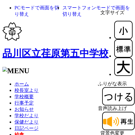
PCモードで画面を切
スマートフォンモードで画面を
文字サイズ
り替え
切り替え
品川区立荏原第五中学校
ふりがな表示
ホーム
校長室より
学校概要
行事予定
音声読み上げ
お知らせ
学校だより
保健だより
日記ページ
背景色変更
給食