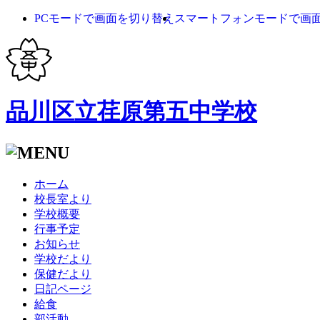
PCモードで画面を切り替え
スマートフォンモードで画
品川区立荏原第五中学校
ホーム
校長室より
学校概要
行事予定
お知らせ
学校だより
保健だより
日記ページ
給食
部活動