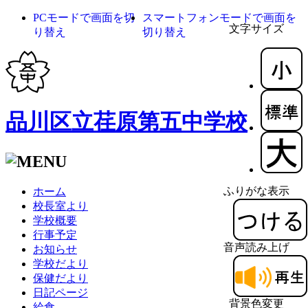
PCモードで画面を切
スマートフォンモードで画面を
文字サイズ
り替え
切り替え
品川区立荏原第五中学校
ふりがな表示
ホーム
校長室より
学校概要
行事予定
音声読み上げ
お知らせ
学校だより
保健だより
日記ページ
背景色変更
給食