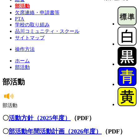
部活動
欠席連絡・申請書等
PTA
学校の取り組み
品川コミュニティ・スクール
サイトマップ
操作方法
ホーム
部活動
部活動
部活動
〇
活動方針（2025年度）
（PDF）
〇
部活動年間活動計画（2026年度）
（PDF）