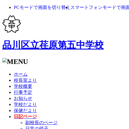
PCモードで画面を切り替え
スマートフォンモードで画
品川区立荏原第五中学校
ホーム
校長室より
学校概要
行事予定
お知らせ
学校だより
保健だより
日記ページ
副校長のページ
日常の様子